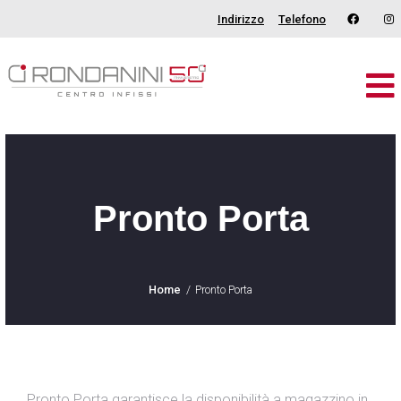
Indirizzo
Telefono
Brand
Serramenti
Porte
Pronto Porta
Oscuranti
Outdoor
Home
Pronto Porta
Tende
Catalogo
Chi Siamo
Pronto Porta garantisce la disponibilità a magazzino in