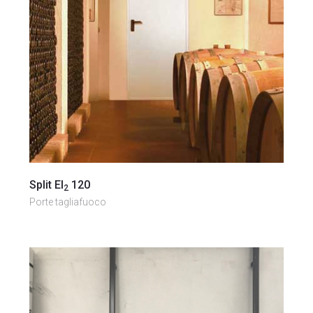
Vai al prodotto
Split EI
120
2
Porte tagliafuoco