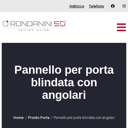
Indirizzo
Telefono
Brand
Serramenti
Porte
Pannello per porta
Oscuranti
blindata con
Outdoor
angolari
Tende
Catalogo
Home
Pronto Porta
Pannello per porta blindata con angolari
Chi Siamo