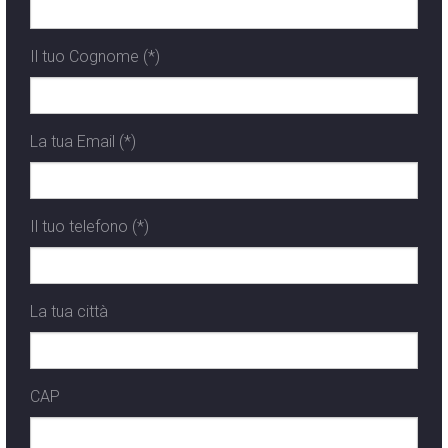
Il tuo Cognome (*)
La tua Email (*)
Il tuo telefono (*)
La tua città
CAP