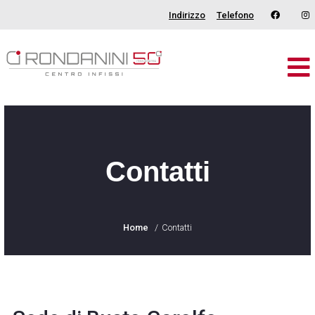
Indirizzo
Telefono
Brand
Serramenti
Porte
Contatti
Oscuranti
Outdoor
Home
Contatti
Tende
Catalogo
Chi Siamo