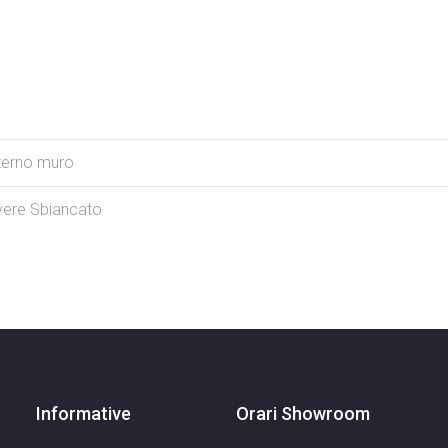
nterno muro
vere Sbiancato
Informative
Orari Showroom