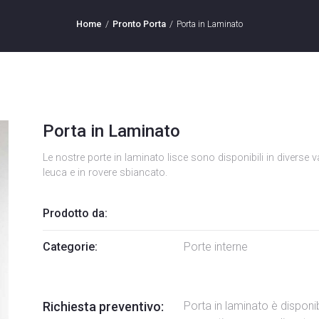
Home
Pronto Porta
Porta in Laminato
Porta in Laminato
Le nostre porte in laminato lisce sono disponibili in diverse v
leuca e in rovere sbiancato.
Prodotto da:
Categorie:
Porte interne
Richiesta preventivo:
Porta in laminato è disponib