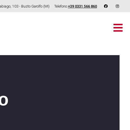
rabiago, 103 - Busto Garolfo (MI)
Telefono:
+39 0331 566 860
M
to