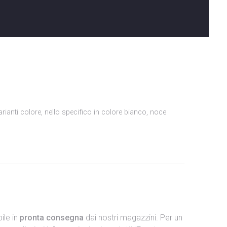
arianti colore, nello specifico in colore bianco, noce
ile in
pronta consegna
dai nostri magazzini. Per un