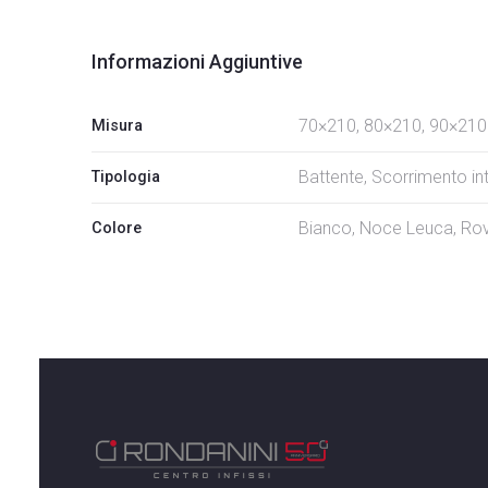
Informazioni Aggiuntive
70×210, 80×210, 90×210
Misura
Battente, Scorrimento i
Tipologia
Bianco, Noce Leuca, Ro
Colore