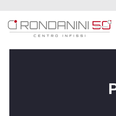
Brand
Serramenti
Porte
Oscuranti
P
Outdoor
Tende
Catalogo