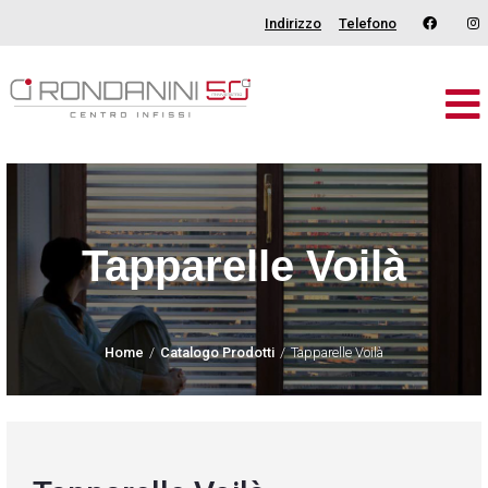
Indirizzo
Telefono
Brand
Serramenti
Porte
Tapparelle Voilà
Oscuranti
Outdoor
Home
Catalogo Prodotti
Tapparelle Voilà
Tende
Catalogo
Chi Siamo