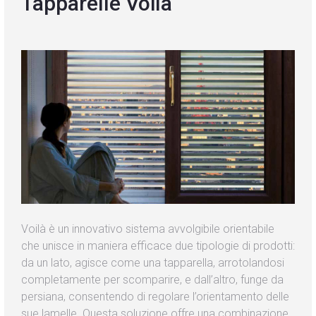
Tapparelle Voilà
Blog
Contatti
Voilà è un innovativo sistema avvolgibile orientabile
che unisce in maniera efficace due tipologie di prodotti:
da un lato, agisce come una tapparella, arrotolandosi
completamente per scomparire, e dall’altro, funge da
persiana, consentendo di regolare l’orientamento delle
sue lamelle. Questa soluzione offre una combinazione