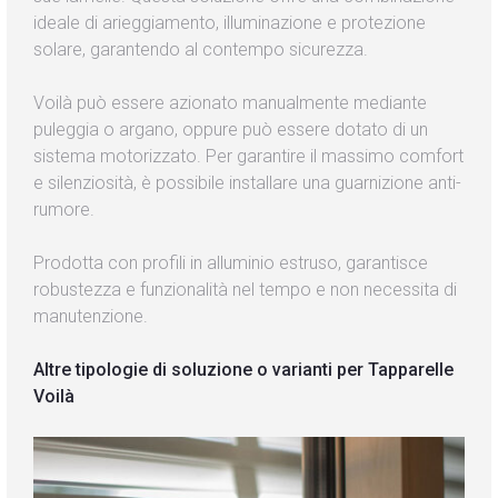
ideale di arieggiamento, illuminazione e protezione
solare, garantendo al contempo sicurezza.
Voilà può essere azionato manualmente mediante
puleggia o argano, oppure può essere dotato di un
sistema motorizzato. Per garantire il massimo comfort
e silenziosità, è possibile installare una guarnizione anti-
rumore.
Prodotta con profili in alluminio estruso, garantisce
robustezza e funzionalità nel tempo e non necessita di
manutenzione.
Altre tipologie di soluzione o varianti per Tapparelle
Voilà