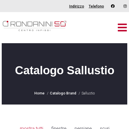
Indirizzo
Telefono
Brand
Serramenti
Porte
Catalogo Sallustio
Oscuranti
Outdoor
Home
Catalogo Brand
Sallustio
Tende
Catalogo
Chi Siamo
mostra tutti
finestre
persiane
scuri