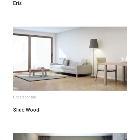
Eris
Uncategorized
Slide Wood