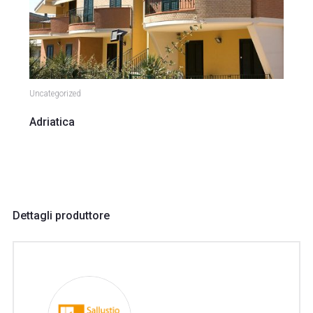
Uncategorized
Adriatica
Dettagli produttore