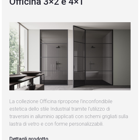
Officina 3×2 e 4×1
Blog
Contatti
La collezione Officina ripropone l’inconfondibile
estetica dello stile Industrial tramite l’utilizzo di
traversini in alluminio applicati con schemi grigliati sulla
lastra di vetro e con forme personalizzabili.
Dettagli prodotto