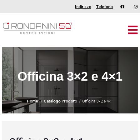
Indirizzo
Telefono
Brand
Serramenti
Porte
Officina 3×2 e 4×1
Oscuranti
Outdoor
Home
Catalogo Prodotti
Officina 3×2 e 4×1
Tende
Catalogo
Chi Siamo