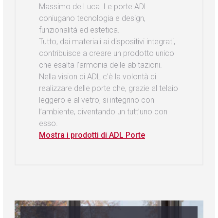
Massimo de Luca. Le porte ADL
coniugano tecnologia e design,
funzionalità ed estetica.
Tutto, dai materiali ai dispositivi integrati,
contribuisce a creare un prodotto unico
che esalta l’armonia delle abitazioni.
Nella vision di ADL c’è la volontà di
realizzare delle porte che, grazie al telaio
leggero e al vetro, si integrino con
l’ambiente, diventando un tutt’uno con
esso.
Mostra i prodotti di ADL Porte