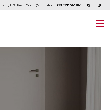
rabiago, 103 - Busto Garolfo (MI)
Telefono:
+39 0331 566 860
M