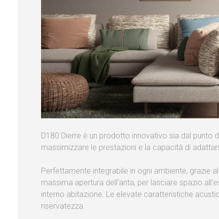
D180 Dierre è un prodotto innovativo sia dal punto d
massimizzare le prestazioni e la capacità di adattars
Perfettamente integrabile in ogni ambiente, grazie a
massima apertura dell’anta, per lasciare spazio all’e
interno abitazione. Le elevate caratteristiche acust
riservatezza.