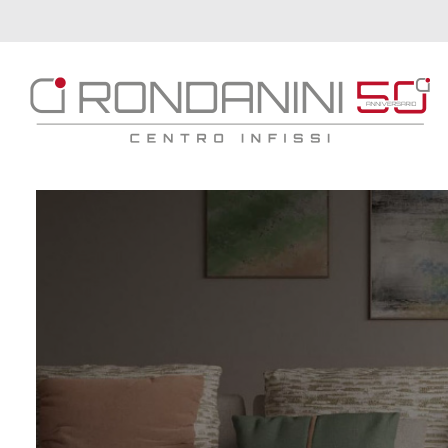
Brand
Serramenti
Porte
Oscuranti
Outdoor
Tende
Catalogo