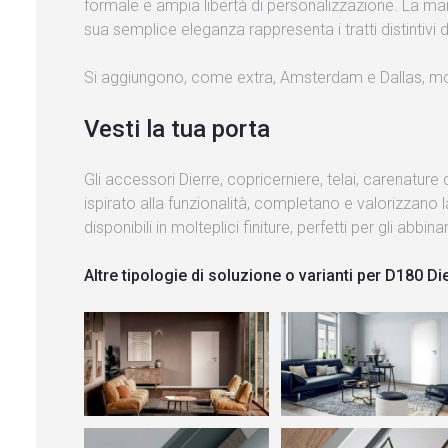
formale e ampia libertà di personalizzazione. La man
sua semplice eleganza rappresenta i tratti distintivi d
Si aggiungono, come extra, Amsterdam e Dallas, mo
Vesti la tua porta
Gli accessori Dierre, copricerniere, telai, carenature
ispirato alla funzionalità, completano e valorizzan
disponibili in molteplici finiture, perfetti per gli ab
Altre tipologie di soluzione o varianti per D180 Di