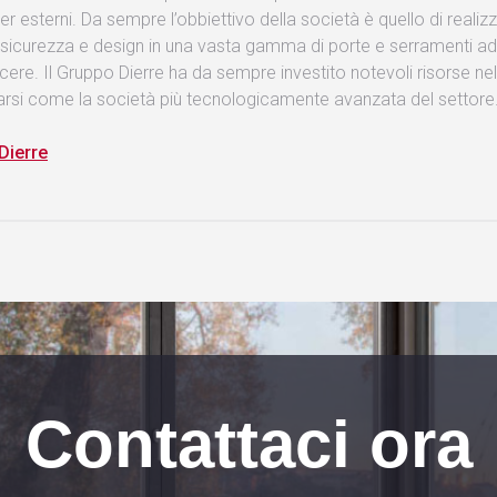
per esterni. Da sempre l’obbiettivo della società è quello di rea
e sicurezza e design in una vasta gamma di porte e serramenti ad
acere. Il Gruppo Dierre ha da sempre investito notevoli risorse ne
arsi come la società più tecnologicamente avanzata del settore
 Dierre
Contattaci ora