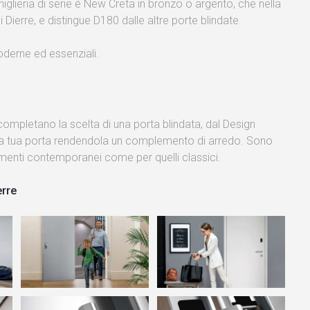
iglieria di serie é New Creta in bronzo o argento, che nella
i Dierre, e distingue D180 dalle altre porte blindate.
derne ed essenziali.
 completano la scelta di una porta blindata, dal Design
o la tua porta rendendola un complemento di arredo. Sono
binamenti contemporanei come per quelli classici.
erre