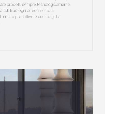
lizzare prodotti sempre tecnologicamente
attabili ad ogni arredamento e
ll’ambito produttivo e questo gli ha
.