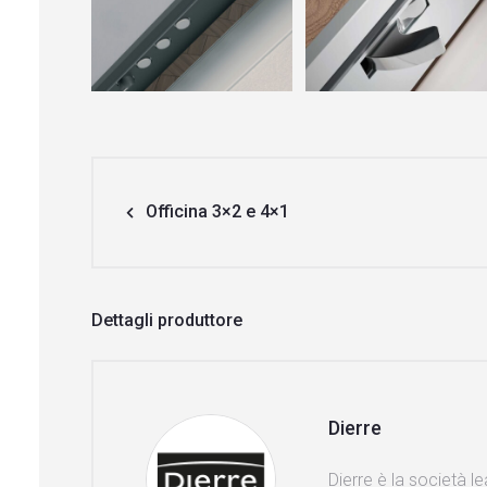
Officina 3×2 e 4×1
Dettagli produttore
Dierre
Dierre è la società l