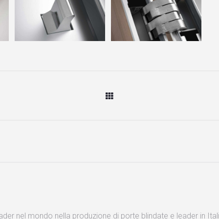
eader nel mondo nella produzione di porte blindate e leader in Ital