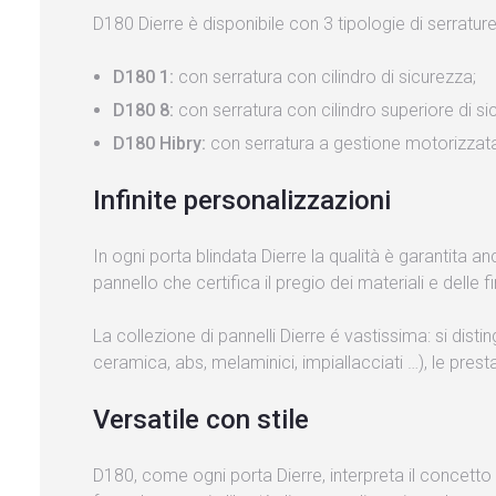
D180 Dierre è disponibile con 3 tipologie di serratur
D180 1:
con serratura con cilindro di sicurezza;
D180 8:
con serratura con cilindro superiore di sicu
D180 Hibry:
con serratura a gestione motorizzat
Infinite personalizzazioni
In ogni porta blindata Dierre la qualità è garantita 
pannello che certifica il pregio dei materiali e delle fi
La collezione di pannelli Dierre é vastissima: si disti
ceramica, abs, melaminici, impiallacciati …), le presta
Versatile con stile
D180, come ogni porta Dierre, interpreta il concetto