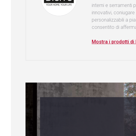
interni e serramenti 
innovativi, coniugar
personalizzabili a pi
consentito di afferm
Mostra i prodotti di