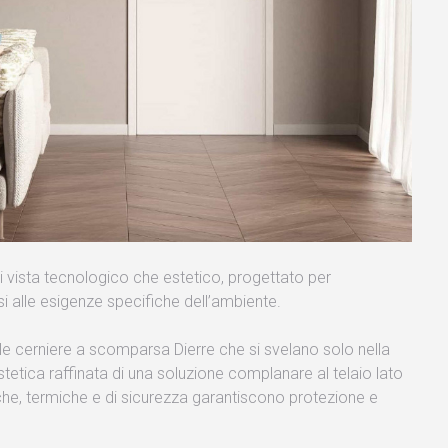
i vista tecnologico che estetico, progettato per
i alle esigenze specifiche dell’ambiente.
lle cerniere a scomparsa Dierre che si svelano solo nella
stetica raffinata di una soluzione complanare al telaio lato
iche, termiche e di sicurezza garantiscono protezione e