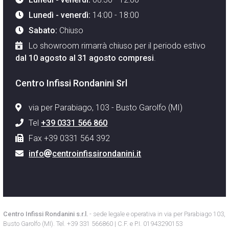
Lunedì - venerdì:
14:00 - 18:00
Sabato:
Chiuso
Lo showroom rimarrà chiuso per il periodo estivo
dal 10 agosto al 31 agosto compresi
.
Centro Infissi Rondanini Srl
via per Parabiago, 103 - Busto Garolfo (MI)
Tel
+39 0331 566 860
Fax +39 0331 564 392
info
centroinfissirondanini.it
Centro Infissi Rondanini s.r.l.
- sede legale e operativa in via per Parabiago 103,
Busto Garolfo (MI). Tel. +39 331 566860 | C.F. e P.I. 01943290153