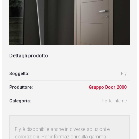
Dettagli prodotto
Soggetto:
Fly
Produttore:
Gruppo Door 2000
Categoria:
Porte interne
Fly è disponibile anche in diverse soluzioni e
colorazioni. Per informazioni sulla gamma