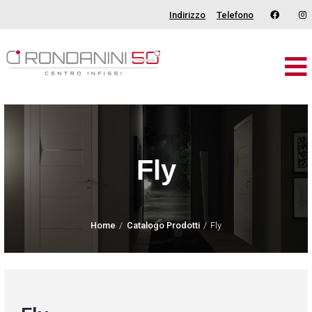
Indirizzo
Telefono
Brand
Serramenti
Porte
Fly
Oscuranti
Outdoor
Home
Catalogo Prodotti
Fly
Tende
Catalogo
Chi Siamo