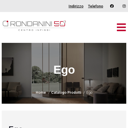
Indirizzo
Telefono
Brand
Serramenti
Porte
Ego
Oscuranti
Outdoor
Home
Catalogo Prodotti
Ego
Tende
Catalogo
Chi Siamo