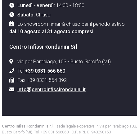
Lunedì - venerdì:
14:00 - 18:00
Sabato:
Chiuso
Lo showroom rimarrà chiuso per il periodo estivo
dal 10 agosto al 31 agosto compresi
.
Centro Infissi Rondanini Srl
via per Parabiago, 103 - Busto Garolfo (MI)
Tel
+39 0331 566 860
Fax +39 0331 564 392
info
centroinfissirondanini.it
Centro Infissi Rondanini s.r.l.
- sede legale e operativa in via per Parabiago 103,
Busto Garolfo (MI). Tel. +39 331 566860 | C.F. e P.I. 01943290153