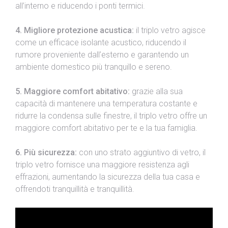
all’interno e riducendo i ponti termici.
4. Migliore protezione acustica:
il triplo vetro agisce
come un efficace isolante acustico, riducendo il
rumore proveniente dall’esterno e garantendo un
ambiente domestico più tranquillo e sereno.
5. Maggiore comfort abitativo:
grazie alla sua
capacità di mantenere una temperatura costante e
ridurre la condensa sulle finestre, il triplo vetro offre un
maggiore comfort abitativo per te e la tua famiglia.
6. Più sicurezza:
con uno strato aggiuntivo di vetro, il
triplo vetro fornisce una maggiore resistenza agli
effrazioni, aumentando la sicurezza della tua casa e
offrendoti tranquillità e tranquillità.