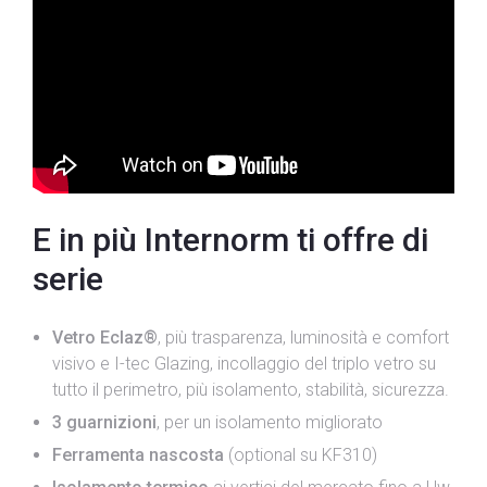
E in più Internorm ti offre di
serie
Vetro Eclaz®
, più trasparenza, luminosità e comfort
visivo e I-tec Glazing, incollaggio del triplo vetro su
tutto il perimetro, più isolamento, stabilità, sicurezza.
3 guarnizioni
, per un isolamento migliorato
Ferramenta nascosta
(optional su KF310)