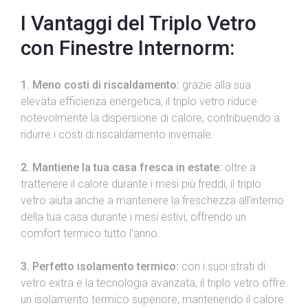
I Vantaggi del Triplo Vetro
con Finestre Internorm:
1. Meno costi di riscaldamento:
grazie alla sua
elevata efficienza energetica, il triplo vetro riduce
notevolmente la dispersione di calore, contribuendo a
ridurre i costi di riscaldamento invernale.
2. Mantiene la tua casa fresca in estate:
oltre a
trattenere il calore durante i mesi più freddi, il triplo
vetro aiuta anche a mantenere la freschezza all’interno
della tua casa durante i mesi estivi, offrendo un
comfort termico tutto l’anno.
3. Perfetto isolamento termico:
con i suoi strati di
vetro extra e la tecnologia avanzata, il triplo vetro offre
un isolamento termico superiore, mantenendo il calore