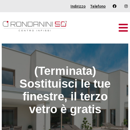
Indirizzo
Telefono
Brand
Serramenti
Porte
(Terminata)
Oscuranti
Sostituisci le tue
Outdoor
finestre, il terzo
Tende
vetro è gratis
Catalogo
Chi Siamo