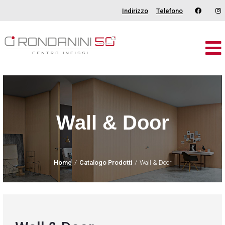
Indirizzo
Telefono
Brand
Serramenti
Porte
Wall & Door
Oscuranti
Outdoor
Home
Catalogo Prodotti
Wall & Door
Tende
Catalogo
Chi Siamo