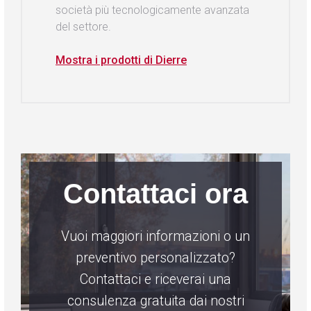
società più tecnologicamente avanzata
del settore.
Mostra i prodotti di Dierre
Contattaci ora
Vuoi maggiori informazioni o un
preventivo personalizzato?
Contattaci e riceverai una
consulenza gratuita dai nostri