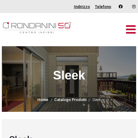
Indirizzo
Telefono
Brand
Serramenti
Porte
Sleek
Oscuranti
Outdoor
Home
Catalogo Prodotti
Sleek
Tende
Catalogo
Chi Siamo