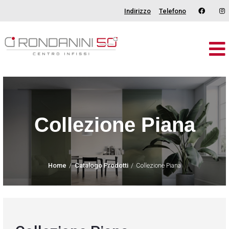
Indirizzo
Telefono
Brand
Serramenti
Porte
Collezione Piana
Oscuranti
Outdoor
Home
Catalogo Prodotti
Collezione Piana
Tende
Catalogo
Chi Siamo