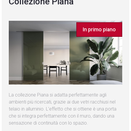
Collezione Piana
Blog
Contatti
In primo piano
La collezione Piana si adatta perfettamente agli
ambienti più ricercati, grazie ai due vetri racchiusi nel
telaio in alluminio. L’effetto che si ottiene è una porta
che si integra perfettamente con il muro, dando una
sensazione di continuità con lo spazio.