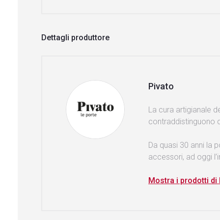
Dettagli produttore
Pivato
La cura artigianale de
contraddistinguono d
Da quasi 30 anni la po
accessori, ad oggi l’
Mostra i prodotti di