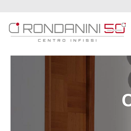
Brand
Serramenti
Porte
Oscuranti
C
Outdoor
Tende
Catalogo