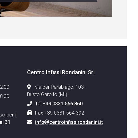
Centro Infissi Rondanini Srl
12:00
via per Parabiago, 103 -
Busto Garolfo (MI)
18:00
Tel
+39 0331 566 860
Fax +39 0331 564 392
o per il
al 31
info
centroinfissirondanini.it