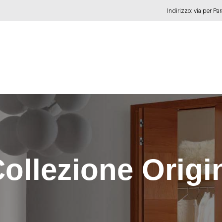
Indirizzo: via per Pa
ollezione Origi